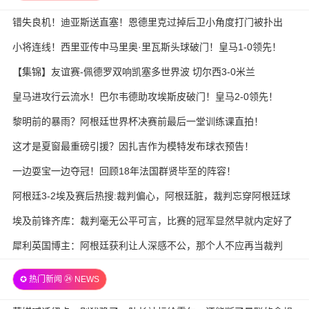
错失良机！迪亚斯送直塞！恩德里克过掉后卫小角度打门被扑出
小将连线！西里亚传中马里奥·里瓦斯头球破门！皇马1-0领先！
【集锦】友谊赛-佩德罗双响凯塞多世界波 切尔西3-0米兰
皇马进攻行云流水！巴尔韦德助攻埃斯皮破门！皇马2-0领先！
黎明前的暴雨？阿根廷世界杯决赛前最后一堂训练课直拍！
这才是夏窗最重磅引援？因扎吉作为模特发布球衣预告！
一边耍宝一边夺冠！回顾18年法国群贤毕至的阵容！
阿根廷3-2埃及赛后热搜:裁判偏心，阿根廷脏，裁判忘穿阿根廷球
衣
埃及前锋齐库：裁判毫无公平可言，比赛的冠军显然早就内定好了
犀利英国博主：阿根廷获利让人深感不公，那个人不应再当裁判
✪ 热门新闻 ㉔ NEWS