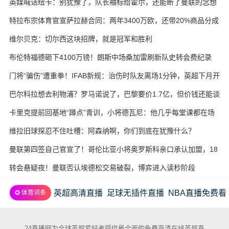
英媒喊话纽卡：别犹豫了，队长袖标给霍尔，还能断了曼联的念想
特拉布宗体育官宣萨拉赫合同：两年3400万欧，还带20%商品分成
维尔贝克：切尔西这块招牌，就是冠军和胜利
布伦特福德砸下4100万镑！朗斯中场桑加雷刷新队史转会费纪录
门将“骗伤”遭重拳！IFAB新规：治伤时队友离场1分钟，英超下月开
试
巴尔科拉想去利物浦？罗马诺说了，巴黎要价1.7亿，但价钱还能谈
卡里克提前回基地“蹲点”青训，小将德瓦尼：他几乎每堂课都在场
边
维拉旧球探忍不住吐槽：阿森纳啊，你们到底在犹豫什么？
曼联第四签自己官宣了！哥伦比亚小将奥罗斯科亲口承认加盟，18
岁生日当天完成转会
转会悬疑夜！曼联否认埃德松交易破裂，博弈进入读秒阶段
英超高清直播
足球无插件直播
NBA直播免费看
✪ 体育词条
24直播网为全球英超爱好者提供最全面的免费高清在线英超直