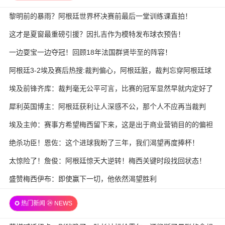
黎明前的暴雨？阿根廷世界杯决赛前最后一堂训练课直拍！
这才是夏窗最重磅引援？因扎吉作为模特发布球衣预告！
一边耍宝一边夺冠！回顾18年法国群贤毕至的阵容！
阿根廷3-2埃及赛后热搜:裁判偏心，阿根廷脏，裁判忘穿阿根廷球
衣
埃及前锋齐库：裁判毫无公平可言，比赛的冠军显然早就内定好了
犀利英国博主：阿根廷获利让人深感不公，那个人不应再当裁判
埃及主帅：赛事方希望梅西留下来，这是出于商业营销目的的偏袒
绝杀功臣！恩佐：这个进球我盼了三年，我们渴望再度捧杯！
太惊险了！詹俊：阿根廷惊天大逆转！梅西关键时段找回状态！
盛赞梅西伊布：即使赢下一切，他依然渴望胜利
✪ 热门新闻 ㉔ NEWS