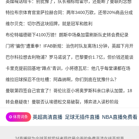
英媒喊话纽卡：别犹豫了，队长袖标给霍尔，还能断了曼联的念想
特拉布宗体育官宣萨拉赫合同：两年3400万欧，还带20%商品分成
维尔贝克：切尔西这块招牌，就是冠军和胜利
布伦特福德砸下4100万镑！朗斯中场桑加雷刷新队史转会费纪录
门将“骗伤”遭重拳！IFAB新规：治伤时队友离场1分钟，英超下月开
试
巴尔科拉想去利物浦？罗马诺说了，巴黎要价1.7亿，但价钱还能谈
卡里克提前回基地“蹲点”青训，小将德瓦尼：他几乎每堂课都在场
边
维拉旧球探忍不住吐槽：阿森纳啊，你们到底在犹豫什么？
曼联第四签自己官宣了！哥伦比亚小将奥罗斯科亲口承认加盟，18
岁生日当天完成转会
转会悬疑夜！曼联否认埃德松交易破裂，博弈进入读秒阶段
英超高清直播
足球无插件直播
NBA直播免费看
✪ 体育词条
24直播网为全球英超爱好者提供最全面的免费高清在线英超直