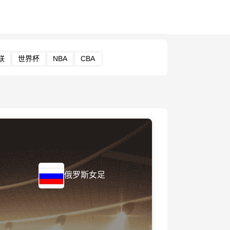
联
世界杯
NBA
CBA
俄罗斯女足