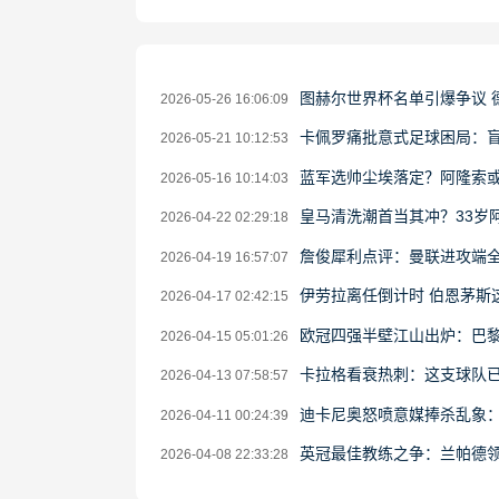
图赫尔世界杯名单引爆争议 
2026-05-26 16:06:09
卡佩罗痛批意式足球困局：
2026-05-21 10:12:53
蓝军选帅尘埃落定？阿隆索
2026-05-16 10:14:03
皇马清洗潮首当其冲？33岁
2026-04-22 02:29:18
詹俊犀利点评：曼联进攻端全
2026-04-19 16:57:07
伊劳拉离任倒计时 伯恩茅斯
2026-04-17 02:42:15
欧冠四强半壁江山出炉：巴黎
2026-04-15 05:01:26
卡拉格看衰热刺：这支球队
2026-04-13 07:58:57
迪卡尼奥怒喷意媒捧杀乱象
2026-04-11 00:24:39
英冠最佳教练之争：兰帕德领
2026-04-08 22:33:28