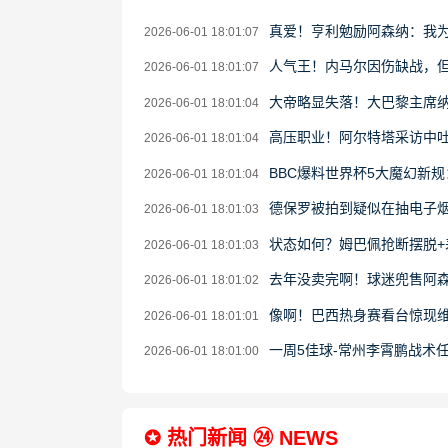
真爱！亨利勉励阿森纳：我
2026-06-01 18:01:07
人气王！内马尔因伤缺战，
2026-06-01 18:01:07
大帝略显失落！大巴黎主席纳
2026-06-01 18:01:04
高压职业！阿尔特塔采访中
2026-06-01 18:01:04
BBC爆料世界杯5大魔幻新
2026-06-01 18:01:04
德保罗被拍到疑似在抽电子
2026-06-01 18:01:03
状态如何？姆巴佩抢断摆脱
2026-06-01 18:01:03
去年没卖完啊！球迷兜售阿
2026-06-01 18:01:02
像啊！巴西热身赛看台惊现
2026-06-01 18:01:01
一周5佳球-常州李霄鹏战术
2026-06-01 18:01:00
✪ 热门新闻 ㉔ NEWS