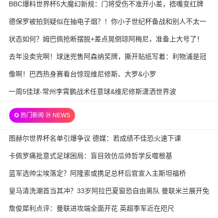
BBC爆料世界杯5大魔幻新规：门将受伤不准开小差，捂嘴变红牌
德保罗被拍到疑似在抽电子烟？！你小子世纪杯备战和别人不太一
样
状态如何？姆巴佩抢断摆脱+差点晃倒琼阿梅尼，准备上大号了！
去年没卖完啊！球迷兜售阿森纳奖牌，撕开贴纸写着：利物浦是冠
军
像啊！巴西热身赛看台惊现维尼修斯、大罗&小罗
一周5佳球-常州李霄鹏战术任意球&维尼修斯潇洒世界波
✪ 热门新闻 ㉔ NEWS
图赫尔世界杯名单引爆争议 德媒：若成绩不佳恐火速下课
卡佩罗痛批意式足球困局：盲目效仿瓜帅哲学反噬根基
蓝军选帅尘埃落定？阿隆索或携足总杯后官宣入主斯坦福桥
皇马清洗潮首当其冲？33岁阿拉巴夏窗恐自由离队 曼联米兰展开免
签争夺战
詹俊犀利点评：曼联进攻端全面开花 英超季军近在咫尺