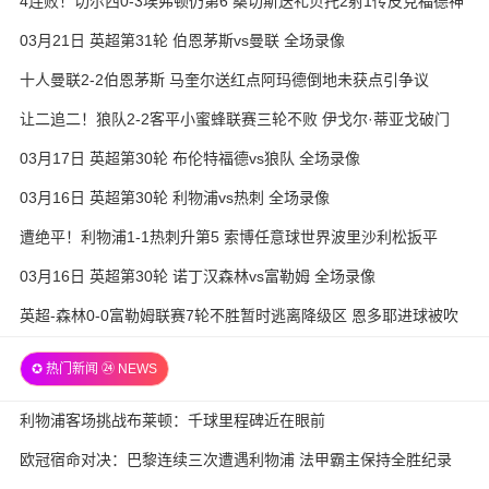
4连败！切尔西0-3埃弗顿仍第6 桑切斯送礼贝托2射1传皮克福德神
扑
03月21日 英超第31轮 伯恩茅斯vs曼联 全场录像
十人曼联2-2伯恩茅斯 马奎尔送红点阿玛德倒地未获点引争议
让二追二！狼队2-2客平小蜜蜂联赛三轮不败 伊戈尔·蒂亚戈破门
03月17日 英超第30轮 布伦特福德vs狼队 全场录像
03月16日 英超第30轮 利物浦vs热刺 全场录像
遭绝平！利物浦1-1热刺升第5 索博任意球世界波里沙利松扳平
03月16日 英超第30轮 诺丁汉森林vs富勒姆 全场录像
英超-森林0-0富勒姆联赛7轮不胜暂时逃离降级区 恩多耶进球被吹
✪ 热门新闻 ㉔ NEWS
利物浦客场挑战布莱顿：千球里程碑近在眼前
欧冠宿命对决：巴黎连续三次遭遇利物浦 法甲霸主保持全胜纪录