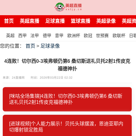
首页
英超直播
足球直播
篮球直播
英超录像
英超
英超
西甲
法甲
德甲
意甲
欧洲杯
欧冠
世预赛
欧联杯
日
您的位置：
首页
>
足球录像
4连败！切尔西0-3埃弗顿仍第6 桑切斯送礼贝托2射1传皮克
福德神扑
来源：24直播网
时间：2026年03月22日 02:32
[咪咕全场集锦]4连败！切尔西0-3埃弗顿仍第6 桑切斯
送礼贝托2射1传皮克福德神扑
[进球视频]个人能力展示！贝托头球摆渡，恩迪亚耶内
切爆射锁定胜局