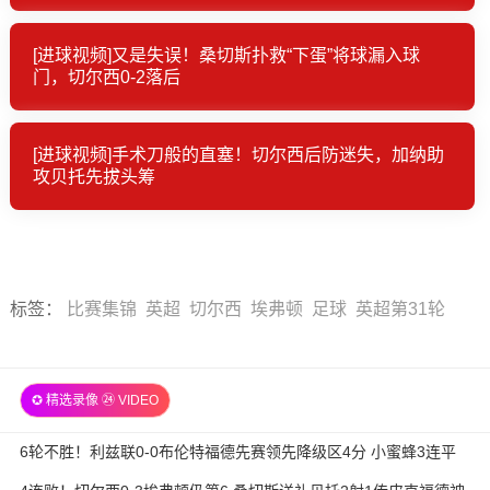
[进球视频]又是失误！桑切斯扑救“下蛋”将球漏入球
门，切尔西0-2落后
[进球视频]手术刀般的直塞！切尔西后防迷失，加纳助
攻贝托先拔头筹
标签
：
比赛集锦
英超
切尔西
埃弗顿
足球
英超第31轮
✪ 精选录像 ㉔ VIDEO
6轮不胜！利兹联0-0布伦特福德先赛领先降级区4分 小蜜蜂3连平