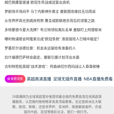
姆巴佩康复提速 欧冠生死战或迎复出良机
梦剧场半场闷平 马丁内斯神扑救主 曼联围攻维拉无功而返
从世界杯高光到病床煎熬 曹圭成欧联绝杀背后的涅槃之路
多特蒙德今夏大洗牌？布兰特领衔离队名单 曼联盯上阿德耶米
曝利物浦密会阿隆索达成"欧冠条款" 渣叔接班人已暗中敲定？
罗塞尼尔谈德拉普：机会永远留给有准备的人
拉什福德巴萨转会敲定，曼联引援计划浮出水面
古利特怒批英超"战术游戏"：阿森纳切尔西闷战让人昏昏欲睡
英超高清直播
足球无插件直播
NBA直播免费看
✪ 体育词条
24直播网为全球英超爱好者提供最全面的免费高清在线英超直
播服务，让您随时随地畅享各类顶级赛事。无论是欧洲五大联
赛、欧冠、欧联，还是世界杯、亚洲杯、南美解放者杯，亦或
国内中超、亚冠等精彩对决，我们一网打尽。