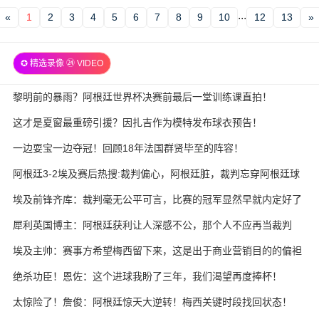
...
«
1
2
3
4
5
6
7
8
9
10
12
13
»
✪ 精选录像 ㉔ VIDEO
黎明前的暴雨？阿根廷世界杯决赛前最后一堂训练课直拍！
这才是夏窗最重磅引援？因扎吉作为模特发布球衣预告！
一边耍宝一边夺冠！回顾18年法国群贤毕至的阵容！
阿根廷3-2埃及赛后热搜:裁判偏心，阿根廷脏，裁判忘穿阿根廷球
衣
埃及前锋齐库：裁判毫无公平可言，比赛的冠军显然早就内定好了
犀利英国博主：阿根廷获利让人深感不公，那个人不应再当裁判
埃及主帅：赛事方希望梅西留下来，这是出于商业营销目的的偏袒
绝杀功臣！恩佐：这个进球我盼了三年，我们渴望再度捧杯！
太惊险了！詹俊：阿根廷惊天大逆转！梅西关键时段找回状态！