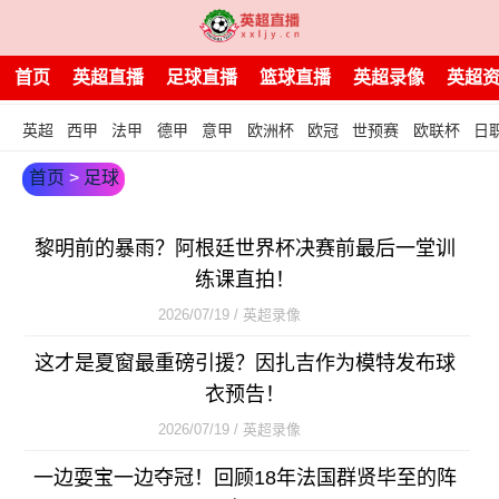
首页
英超直播
足球直播
篮球直播
英超录像
英超
英超
西甲
法甲
德甲
意甲
欧洲杯
欧冠
世预赛
欧联杯
日
首页
>
足球
黎明前的暴雨？阿根廷世界杯决赛前最后一堂训
练课直拍！
2026/07/19 / 英超录像
这才是夏窗最重磅引援？因扎吉作为模特发布球
衣预告！
2026/07/19 / 英超录像
一边耍宝一边夺冠！回顾18年法国群贤毕至的阵