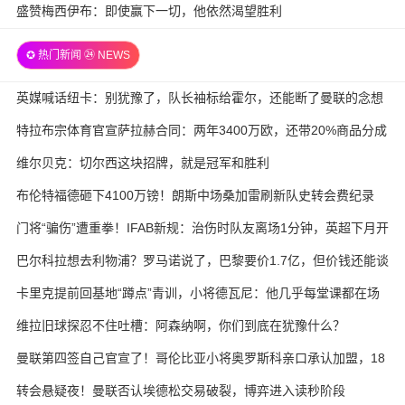
盛赞梅西伊布：即使赢下一切，他依然渴望胜利
✪ 热门新闻 ㉔ NEWS
英媒喊话纽卡：别犹豫了，队长袖标给霍尔，还能断了曼联的念想
特拉布宗体育官宣萨拉赫合同：两年3400万欧，还带20%商品分成
维尔贝克：切尔西这块招牌，就是冠军和胜利
布伦特福德砸下4100万镑！朗斯中场桑加雷刷新队史转会费纪录
门将“骗伤”遭重拳！IFAB新规：治伤时队友离场1分钟，英超下月开
试
巴尔科拉想去利物浦？罗马诺说了，巴黎要价1.7亿，但价钱还能谈
卡里克提前回基地“蹲点”青训，小将德瓦尼：他几乎每堂课都在场
边
维拉旧球探忍不住吐槽：阿森纳啊，你们到底在犹豫什么？
曼联第四签自己官宣了！哥伦比亚小将奥罗斯科亲口承认加盟，18
岁生日当天完成转会
转会悬疑夜！曼联否认埃德松交易破裂，博弈进入读秒阶段