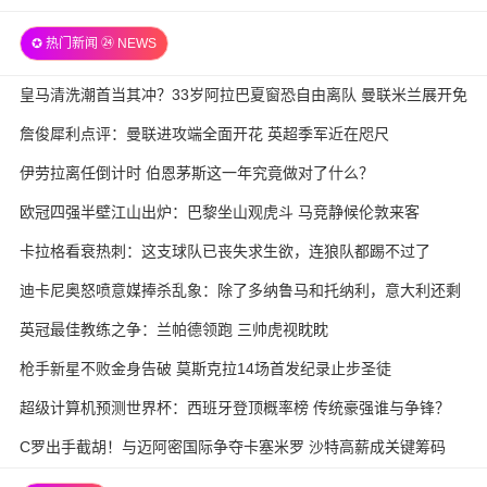
✪ 热门新闻 ㉔ NEWS
皇马清洗潮首当其冲？33岁阿拉巴夏窗恐自由离队 曼联米兰展开免
签争夺战
詹俊犀利点评：曼联进攻端全面开花 英超季军近在咫尺
伊劳拉离任倒计时 伯恩茅斯这一年究竟做对了什么？
欧冠四强半壁江山出炉：巴黎坐山观虎斗 马竞静候伦敦来客
卡拉格看衰热刺：这支球队已丧失求生欲，连狼队都踢不过了
迪卡尼奥怒喷意媒捧杀乱象：除了多纳鲁马和托纳利，意大利还剩
几个真球星？
英冠最佳教练之争：兰帕德领跑 三帅虎视眈眈
枪手新星不败金身告破 莫斯克拉14场首发纪录止步圣徒
超级计算机预测世界杯：西班牙登顶概率榜 传统豪强谁与争锋？
C罗出手截胡！与迈阿密国际争夺卡塞米罗 沙特高薪成关键筹码