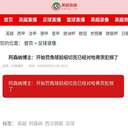
首页
英超直播
足球直播
篮球直播
英超录像
英超
英超
西甲
法甲
德甲
意甲
欧洲杯
欧冠
世预赛
欧联杯
日
您的位置：
首页
>
足球录像
阿森纳博主：开始罚角球前绍切克已经对哈弗茨犯规了
来源：24直播网
时间：2026年05月13日 18:01
阿森纳博主：开始罚角球前绍切克已经对哈弗茨犯规
了
标签
：
英超
阿森纳
西汉姆联
足球