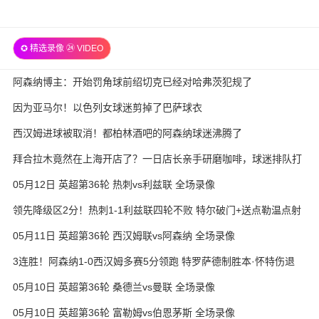
✪ 精选录像 ㉔ VIDEO
阿森纳博主：开始罚角球前绍切克已经对哈弗茨犯规了
因为亚马尔！以色列女球迷剪掉了巴萨球衣
西汉姆进球被取消！都柏林酒吧的阿森纳球迷沸腾了
拜合拉木竟然在上海开店了？一日店长亲手研磨咖啡，球迷排队打
卡
05月12日 英超第36轮 热刺vs利兹联 全场录像
领先降级区2分！热刺1-1利兹联四轮不败 特尔破门+送点勒温点射
05月11日 英超第36轮 西汉姆联vs阿森纳 全场录像
3连胜！阿森纳1-0西汉姆多赛5分领跑 特罗萨德制胜本·怀特伤退
05月10日 英超第36轮 桑德兰vs曼联 全场录像
05月10日 英超第36轮 富勒姆vs伯恩茅斯 全场录像