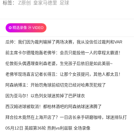
标签
：
Z原创
皇家马德里
足球
✪ 精选录像 ㉔ VIDEO
瓜帅：我们因为裁判输掉了两场决赛，我从没信任过裁判和VAR
前主席卡尔德隆炮轰老佛爷：会员只能投他一人的章程太霸道！
伦敦街头偶遇理查利森老婆，生完孩子后依旧是如此美丽~
老佛爷现场直言记者长得丑：让那个女孩提问，其他人都太丑！
阿森纳博主：开始罚角球前绍切克已经对哈弗茨犯规了
因为亚马尔！以色列女球迷剪掉了巴萨球衣
西汉姆进球被取消！都柏林酒吧的阿森纳球迷沸腾了
拜合拉木竟然在上海开店了？一日店长亲手研磨咖啡，球迷排队打
卡
05月12日 英超第36轮 热刺vs利兹联 全场录像