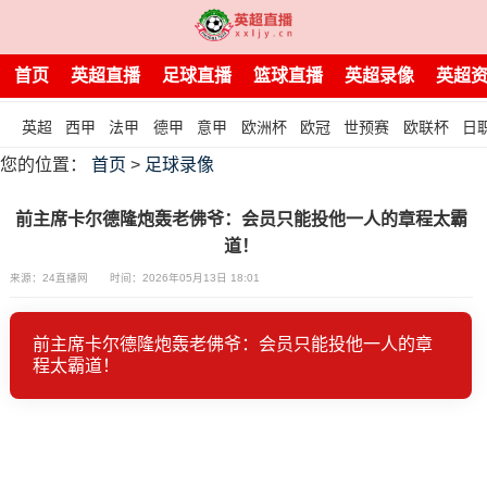
首页
英超直播
足球直播
篮球直播
英超录像
英超
英超
西甲
法甲
德甲
意甲
欧洲杯
欧冠
世预赛
欧联杯
日
您的位置：
首页
>
足球录像
前主席卡尔德隆炮轰老佛爷：会员只能投他一人的章程太霸
道！
来源：24直播网
时间：2026年05月13日 18:01
前主席卡尔德隆炮轰老佛爷：会员只能投他一人的章
程太霸道！