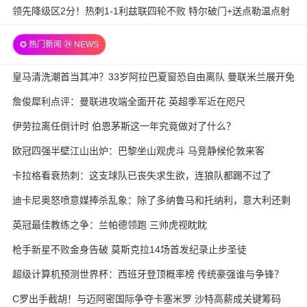
领先降级区2分！热刺1-1利兹联四轮不败 特尔破门+送点勒温点射
✪ 热门新闻 ㉔ NEWS
皇马清洗潮首当其冲？33岁阿拉巴夏窗恐自由离队 曼联米兰展开免
签争夺战
詹俊犀利点评：曼联进攻端全面开花 英超季军近在咫尺
伊劳拉离任倒计时 伯恩茅斯这一年究竟做对了什么？
欧冠四强半壁江山出炉：巴黎坐山观虎斗 马竞静候伦敦来客
卡拉格看衰热刺：这支球队已丧失求生欲，连狼队都踢不过了
迪卡尼奥怒喷意媒捧杀乱象：除了多纳鲁马和托纳利，意大利还剩
几个真球星？
英冠最佳教练之争：兰帕德领跑 三帅虎视眈眈
枪手新星不败金身告破 莫斯克拉14场首发纪录止步圣徒
超级计算机预测世界杯：西班牙登顶概率榜 传统豪强谁与争锋？
C罗出手截胡！与迈阿密国际争夺卡塞米罗 沙特高薪成关键筹码