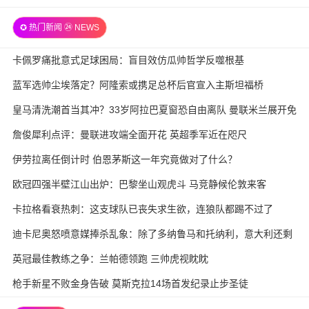
✪ 热门新闻 ㉔ NEWS
卡佩罗痛批意式足球困局：盲目效仿瓜帅哲学反噬根基
蓝军选帅尘埃落定？阿隆索或携足总杯后官宣入主斯坦福桥
皇马清洗潮首当其冲？33岁阿拉巴夏窗恐自由离队 曼联米兰展开免
签争夺战
詹俊犀利点评：曼联进攻端全面开花 英超季军近在咫尺
伊劳拉离任倒计时 伯恩茅斯这一年究竟做对了什么？
欧冠四强半壁江山出炉：巴黎坐山观虎斗 马竞静候伦敦来客
卡拉格看衰热刺：这支球队已丧失求生欲，连狼队都踢不过了
迪卡尼奥怒喷意媒捧杀乱象：除了多纳鲁马和托纳利，意大利还剩
几个真球星？
英冠最佳教练之争：兰帕德领跑 三帅虎视眈眈
枪手新星不败金身告破 莫斯克拉14场首发纪录止步圣徒