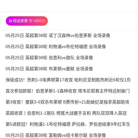
✪ 精选录像 ㉔ VIDEO
05月25日 英超第38轮 诺丁汉森林vs伯恩茅斯 全场录像
05月25日 英超第38轮 利物浦vs布伦特福德 全场录像
05月25日 英超第38轮 伯恩利vs狼队 全场录像
05月25日 英超第38轮 布莱顿vs曼联 全场录像
保级成功！热刺1-0埃弗顿第17收官 帕利尼亚制胜热刺近6轮仅1负
首次参加欧联！伯恩茅斯1-1森林收官 塔韦尼耶救主怀特远射破门
第3收官！曼联3-0双杀布莱顿 B费传射+21助破纪录独享英超助攻
王
英超收官丨伯恩利1-1狼队 榜尾大战握手言和 两队双双降入英冠
第5进欧冠！利物浦1-1布伦特福德 萨拉赫、罗伯逊结束9年红军生
涯
05月25日 英超第38轮 富勒姆vs纽卡斯尔联 全场录像