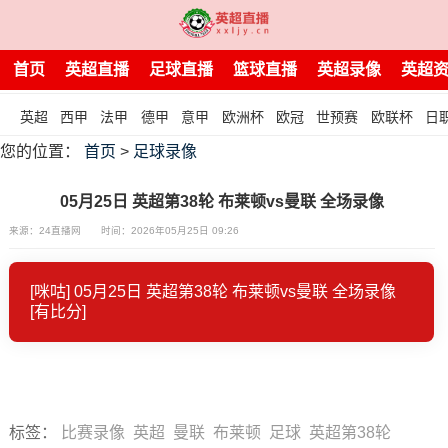
首页
英超直播
足球直播
篮球直播
英超录像
英超
英超
西甲
法甲
德甲
意甲
欧洲杯
欧冠
世预赛
欧联杯
日
您的位置：
首页
>
足球录像
05月25日 英超第38轮 布莱顿vs曼联 全场录像
来源：24直播网
时间：2026年05月25日 09:26
[咪咕] 05月25日 英超第38轮 布莱顿vs曼联 全场录像
[有比分]
标签
：
比赛录像
英超
曼联
布莱顿
足球
英超第38轮