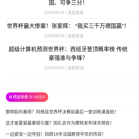
国、可争三分！
2026/06/26 / 英超录像
世界杯最大惨案！张家辉： “我买三千万德国赢”！
2026/06/26 / 英超录像
超级计算机预测世界杯：西班牙登顶概率榜 传统
豪强谁与争锋？
2026/04/03 / 英超新闻
✪ 精选录像 ㉔ VIDEO
黎明前的暴雨？阿根廷世界杯决赛前最后一堂训练课直拍！
这才是夏窗最重磅引援？因扎吉作为模特发布球衣预告！
一边耍宝一边夺冠！回顾18年法国群贤毕至的阵容！