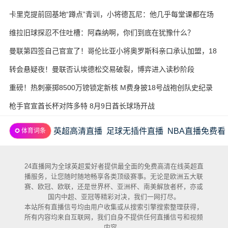
卡里克提前回基地“蹲点”青训，小将德瓦尼：他几乎每堂课都在场
边
维拉旧球探忍不住吐槽：阿森纳啊，你们到底在犹豫什么？
曼联第四签自己官宣了！哥伦比亚小将奥罗斯科亲口承认加盟，18
岁生日当天完成转会
转会悬疑夜！曼联否认埃德松交易破裂，博弈进入读秒阶段
重磅！热刺豪掷8500万镑锁定新核 M费身披18号战袍创队史纪录
枪手官宣酋长杯对阵多特 8月9日酋长球场开战
英超高清直播
足球无插件直播
NBA直播免费看
✪ 体育词条
24直播网为全球英超爱好者提供最全面的免费高清在线英超直
播服务，让您随时随地畅享各类顶级赛事。无论是欧洲五大联
赛、欧冠、欧联，还是世界杯、亚洲杯、南美解放者杯，亦或
国内中超、亚冠等精彩对决，我们一网打尽。
本站所有直播信号均由用户收集或从搜索引擎搜索整理获得，
所有内容均来自互联网，我们自身不提供任何直播信号和视频
内容。