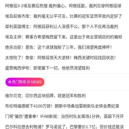
阿根廷3-2埃及赛后热搜:裁判偏心，阿根廷脏，裁判忘穿阿根廷球
衣
埃及前锋齐库：裁判毫无公平可言，比赛的冠军显然早就内定好了
犀利英国博主：阿根廷获利让人深感不公，那个人不应再当裁判
埃及主帅：赛事方希望梅西留下来，这是出于商业营销目的的偏袒
绝杀功臣！恩佐：这个进球我盼了三年，我们渴望再度捧杯！
太惊险了！詹俊：阿根廷惊天大逆转！梅西关键时段找回状态！
盛赞梅西伊布：即使赢下一切，他依然渴望胜利
✪ 热门新闻 ㉔ NEWS
维尔贝克：切尔西这块招牌，就是冠军和胜利
布伦特福德砸下4100万镑！朗斯中场桑加雷刷新队史转会费纪录
门将“骗伤”遭重拳！IFAB新规：治伤时队友离场1分钟，英超下月开
试
巴尔科拉想去利物浦？罗马诺说了，巴黎要价1.7亿，但价钱还能谈