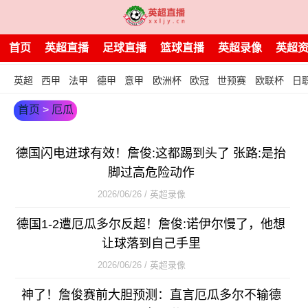
首页
英超直播
足球直播
篮球直播
英超录像
英超
英超
西甲
法甲
德甲
意甲
欧洲杯
欧冠
世预赛
欧联杯
日
首页
>
厄瓜
多尔
德国闪电进球有效！詹俊:这都踢到头了 张路:是抬
脚过高危险动作
2026/06/26 / 英超录像
德国1-2遭厄瓜多尔反超！詹俊:诺伊尔慢了，他想
让球落到自己手里
2026/06/26 / 英超录像
神了！詹俊赛前大胆预测：直言厄瓜多尔不输德