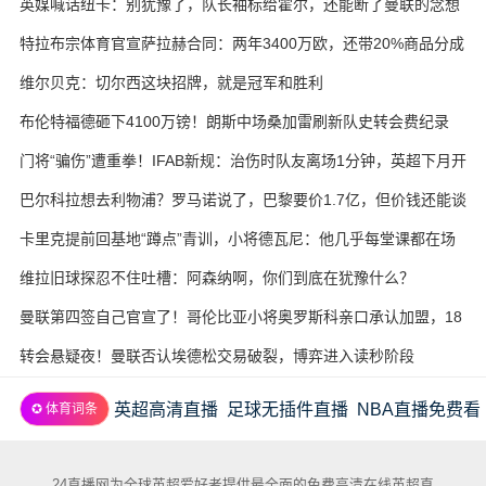
英媒喊话纽卡：别犹豫了，队长袖标给霍尔，还能断了曼联的念想
特拉布宗体育官宣萨拉赫合同：两年3400万欧，还带20%商品分成
维尔贝克：切尔西这块招牌，就是冠军和胜利
布伦特福德砸下4100万镑！朗斯中场桑加雷刷新队史转会费纪录
门将“骗伤”遭重拳！IFAB新规：治伤时队友离场1分钟，英超下月开
试
巴尔科拉想去利物浦？罗马诺说了，巴黎要价1.7亿，但价钱还能谈
卡里克提前回基地“蹲点”青训，小将德瓦尼：他几乎每堂课都在场
边
维拉旧球探忍不住吐槽：阿森纳啊，你们到底在犹豫什么？
曼联第四签自己官宣了！哥伦比亚小将奥罗斯科亲口承认加盟，18
岁生日当天完成转会
转会悬疑夜！曼联否认埃德松交易破裂，博弈进入读秒阶段
英超高清直播
足球无插件直播
NBA直播免费看
✪ 体育词条
24直播网为全球英超爱好者提供最全面的免费高清在线英超直