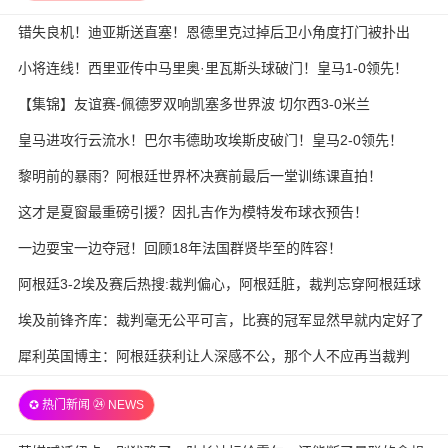
错失良机！迪亚斯送直塞！恩德里克过掉后卫小角度打门被扑出
小将连线！西里亚传中马里奥·里瓦斯头球破门！皇马1-0领先！
【集锦】友谊赛-佩德罗双响凯塞多世界波 切尔西3-0米兰
皇马进攻行云流水！巴尔韦德助攻埃斯皮破门！皇马2-0领先！
黎明前的暴雨？阿根廷世界杯决赛前最后一堂训练课直拍！
这才是夏窗最重磅引援？因扎吉作为模特发布球衣预告！
一边耍宝一边夺冠！回顾18年法国群贤毕至的阵容！
阿根廷3-2埃及赛后热搜:裁判偏心，阿根廷脏，裁判忘穿阿根廷球
衣
埃及前锋齐库：裁判毫无公平可言，比赛的冠军显然早就内定好了
犀利英国博主：阿根廷获利让人深感不公，那个人不应再当裁判
✪ 热门新闻 ㉔ NEWS