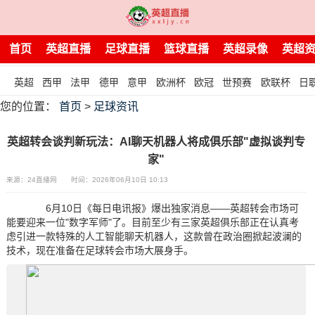
首页
英超直播
足球直播
篮球直播
英超录像
英超
英超
西甲
法甲
德甲
意甲
欧洲杯
欧冠
世预赛
欧联杯
日
您的位置：
首页
>
足球资讯
英超转会谈判新玩法：AI聊天机器人将成俱乐部"虚拟谈判专
家"
来源：24直播网
时间：2026年06月10日 10:13
6月10日《每日电讯报》爆出独家消息——英超转会市场可
能要迎来一位"数字军师"了。目前至少有三家英超俱乐部正在认真考
虑引进一款特殊的人工智能聊天机器人，这款曾在政治圈掀起波澜的
技术，现在准备在足球转会市场大展身手。