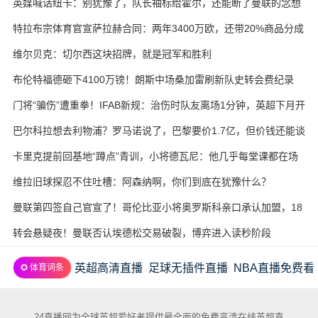
英媒喊话纽卡：别犹豫了，队长袖标给霍尔，还能断了曼联的念想
特拉布宗体育官宣萨拉赫合同：两年3400万欧，还带20%商品分成
维尔贝克：切尔西这块招牌，就是冠军和胜利
布伦特福德砸下4100万镑！朗斯中场桑加雷刷新队史转会费纪录
门将“骗伤”遭重拳！IFAB新规：治伤时队友离场1分钟，英超下月开
试
巴尔科拉想去利物浦？罗马诺说了，巴黎要价1.7亿，但价钱还能谈
卡里克提前回基地“蹲点”青训，小将德瓦尼：他几乎每堂课都在场
边
维拉旧球探忍不住吐槽：阿森纳啊，你们到底在犹豫什么？
曼联第四签自己官宣了！哥伦比亚小将奥罗斯科亲口承认加盟，18
岁生日当天完成转会
转会悬疑夜！曼联否认埃德松交易破裂，博弈进入读秒阶段
英超高清直播
足球无插件直播
NBA直播免费看
✪ 体育词条
24直播网为全球英超爱好者提供最全面的免费高清在线英超直