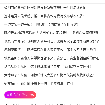
黎明前的暴雨？阿根廷世界杯决赛前最后一堂训练课直拍！
这才是夏窗最重磅引援？因扎吉作为模特发布球衣预告！
一边耍宝一边夺冠！回顾18年法国群贤毕至的阵容！
阿根廷3-2埃及赛后热搜:裁判偏心，阿根廷脏，裁判忘穿阿根廷球
衣
埃及前锋齐库：裁判毫无公平可言，比赛的冠军显然早就内定好了
犀利英国博主：阿根廷获利让人深感不公，那个人不应再当裁判
埃及主帅：赛事方希望梅西留下来，这是出于商业营销目的的偏袒
绝杀功臣！恩佐：这个进球我盼了三年，我们渴望再度捧杯！
太惊险了！詹俊：阿根廷惊天大逆转！梅西关键时段找回状态！
盛赞梅西伊布：即使赢下一切，他依然渴望胜利
✪ 热门新闻 ㉔ NEWS