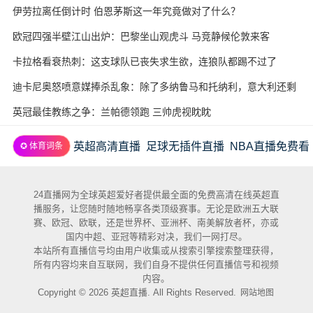
伊劳拉离任倒计时 伯恩茅斯这一年究竟做对了什么？
欧冠四强半壁江山出炉：巴黎坐山观虎斗 马竞静候伦敦来客
卡拉格看衰热刺：这支球队已丧失求生欲，连狼队都踢不过了
迪卡尼奥怒喷意媒捧杀乱象：除了多纳鲁马和托纳利，意大利还剩
几个真球星？
英冠最佳教练之争：兰帕德领跑 三帅虎视眈眈
英超高清直播
足球无插件直播
NBA直播免费看
✪ 体育词条
24直播网为全球英超爱好者提供最全面的免费高清在线英超直
播服务，让您随时随地畅享各类顶级赛事。无论是欧洲五大联
赛、欧冠、欧联，还是世界杯、亚洲杯、南美解放者杯，亦或
国内中超、亚冠等精彩对决，我们一网打尽。
本站所有直播信号均由用户收集或从搜索引擎搜索整理获得，
所有内容均来自互联网，我们自身不提供任何直播信号和视频
内容。
Copyright © 2026 英超直播. All Rights Reserved.
网站地图