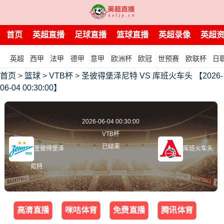
首页
英超直播
足球直播
篮球直播
英超录像
英超
英超
西甲
法甲
德甲
意甲
欧洲杯
欧冠
世预赛
欧联杯
日
首页
>
篮球
>
VTB杯
>
圣彼得堡泽尼特 VS 库班火车头 【2026-
06-04 00:30:00】
2026-06-04 00:30:00
VTB杯
已结束
圣彼得堡泽
库班火车头
尼特
高清直播
咪咕体育
免费直播
腾讯体育