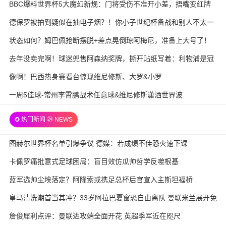
BBC爆料世界杯5大魔幻新规：门将受伤不准开小差，捂嘴变红牌
德保罗被拍到疑似在抽电子烟？！你小子世纪杯备战和别人不太一
样
状态如何？姆巴佩抢断摆脱+差点晃倒琼阿梅尼，准备上大号了！
去年没卖完啊！球迷兜售阿森纳奖牌，撕开贴纸写着：利物浦是冠
军
像啊！巴西热身赛看台惊现维尼修斯、大罗&小罗
一周5佳球-常州李霄鹏战术任意球&维尼修斯潇洒世界波
✪ 热门新闻 ㉔ NEWS
图赫尔世界杯名单引爆争议 德媒：若成绩不佳恐火速下课
卡佩罗痛批意式足球困局：盲目效仿瓜帅哲学反噬根基
蓝军选帅尘埃落定？阿隆索或携足总杯后官宣入主斯坦福桥
皇马清洗潮首当其冲？33岁阿拉巴夏窗恐自由离队 曼联米兰展开免
签争夺战
詹俊犀利点评：曼联进攻端全面开花 英超季军近在咫尺