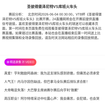
圣彼得堡泽尼特VS库班火车头
赛前分析： 北京时间2026-06-04 00:30:00，VTB杯《圣彼得堡
泽尼特VS库班火车头》比赛开赛，24直播网将会在开赛前提供直播
信号链接，喜欢圣彼得堡泽尼特VS库班火车头的球迷可以收藏本页
面，第一时间在本页面免费在线观看圣彼得堡泽尼特VS库班火车头比
赛直播。如果错过比赛直播，本站也会在直播结束后第一时间送上比
赛视频集锦和全场录像回放，请及时关注网站相应的录像回放频道。
✪ 精选录像 ㉔ VIDEO
真爱！亨利勉励阿森纳：我为这支球队感到骄傲，但痛苦必须承受
人气王！内马尔因伤缺战，但巴拿马全队赛后排队求合影！
大帝略显失落！大巴黎主席纳赛尔赛后向亨利“致歉”
高压职业！阿尔特塔采访中吐露心声：我会痛苦，会犯错，也会哭