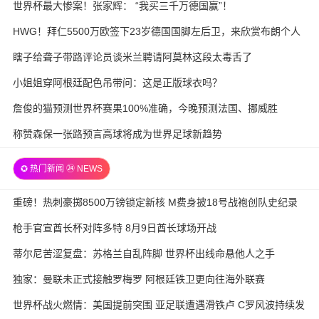
世界杯最大惨案！张家辉： “我买三千万德国赢”！
HWG！拜仁5500万欧签下23岁德国国脚左后卫，来欣赏布朗个人
集锦
瞎子给聋子带路评论员谈米兰聘请阿莫林这段太毒舌了
小姐姐穿阿根廷配色吊带问：这是正版球衣吗？
詹俊的猫预测世界杯赛果100%准确，今晚预测法国、挪威胜
称赞森保一张路预言高球将成为世界足球新趋势
✪ 热门新闻 ㉔ NEWS
重磅！热刺豪掷8500万镑锁定新核 M费身披18号战袍创队史纪录
枪手官宣酋长杯对阵多特 8月9日酋长球场开战
蒂尔尼苦涩复盘：苏格兰自乱阵脚 世界杯出线命悬他人之手
独家：曼联未正式接触罗梅罗 阿根廷铁卫更向往海外联赛
世界杯战火燃情：美国提前突围 亚足联遭遇滑铁卢 C罗风波持续发