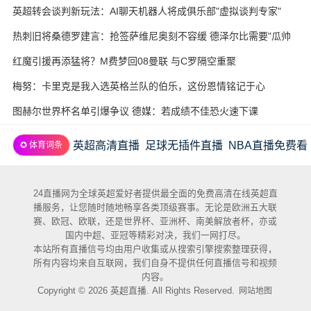
酵
英超转会谈判新玩法：AI聊天机器人将成俱乐部"虚拟谈判专家"
热刺旧将桑德罗建言：抢签萨维尼奥刻不容缓 德泽尔比需要"瓜帅
式"耐心
红魔引援再添猛将？M费梦回08曼联 与C罗隔空重聚
梅努：卡里克是我入选英格兰队的伯乐，这份恩情铭记于心
图赫尔世界杯名单引爆争议 德媒：若成绩不佳恐火速下课
英超高清直播
足球无插件直播
NBA直播免费看
✪ 体育词条
24直播网为全球英超爱好者提供最全面的免费高清在线英超直
播服务，让您随时随地畅享各类顶级赛事。无论是欧洲五大联
赛、欧冠、欧联，还是世界杯、亚洲杯、南美解放者杯，亦或
国内中超、亚冠等精彩对决，我们一网打尽。
本站所有直播信号均由用户收集或从搜索引擎搜索整理获得，
所有内容均来自互联网，我们自身不提供任何直播信号和视频
内容。
Copyright © 2026 英超直播. All Rights Reserved.
网站地图