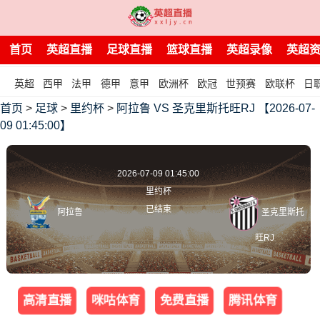
首页
英超直播
足球直播
篮球直播
英超录像
英超
英超
西甲
法甲
德甲
意甲
欧洲杯
欧冠
世预赛
欧联杯
日
首页
>
足球
>
里约杯
>
阿拉鲁 VS 圣克里斯托旺RJ 【2026-07-
09 01:45:00】
2026-07-09 01:45:00
里约杯
已结束
阿拉鲁
圣克里斯托
旺RJ
高清直播
咪咕体育
免费直播
腾讯体育