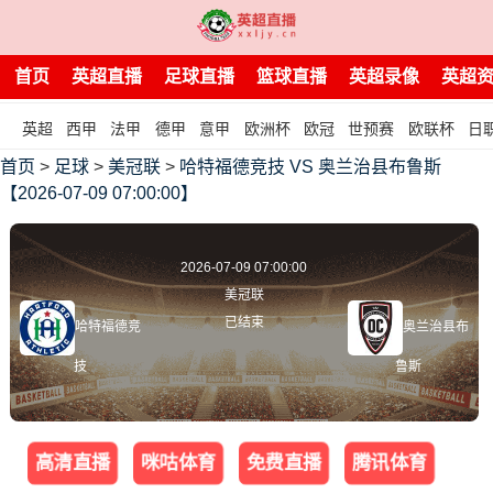
首页
英超直播
足球直播
篮球直播
英超录像
英超
英超
西甲
法甲
德甲
意甲
欧洲杯
欧冠
世预赛
欧联杯
日
首页
>
足球
>
美冠联
>
哈特福德竞技 VS 奥兰治县布鲁斯
【2026-07-09 07:00:00】
2026-07-09 07:00:00
美冠联
已结束
哈特福德竞
奥兰治县布
技
鲁斯
高清直播
咪咕体育
免费直播
腾讯体育