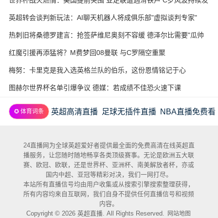
酵
英超转会谈判新玩法：AI聊天机器人将成俱乐部"虚拟谈判专家"
热刺旧将桑德罗建言：抢签萨维尼奥刻不容缓 德泽尔比需要"瓜帅
式"耐心
红魔引援再添猛将？M费梦回08曼联 与C罗隔空重聚
梅努：卡里克是我入选英格兰队的伯乐，这份恩情铭记于心
图赫尔世界杯名单引爆争议 德媒：若成绩不佳恐火速下课
英超高清直播
足球无插件直播
NBA直播免费看
✪ 体育词条
24直播网为全球英超爱好者提供最全面的免费高清在线英超直
播服务，让您随时随地畅享各类顶级赛事。无论是欧洲五大联
赛、欧冠、欧联，还是世界杯、亚洲杯、南美解放者杯，亦或
国内中超、亚冠等精彩对决，我们一网打尽。
本站所有直播信号均由用户收集或从搜索引擎搜索整理获得，
所有内容均来自互联网，我们自身不提供任何直播信号和视频
内容。
Copyright © 2026 英超直播. All Rights Reserved.
网站地图