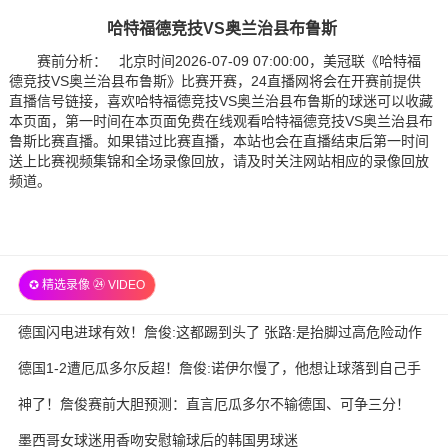
哈特福德竞技VS奥兰治县布鲁斯
赛前分析： 北京时间2026-07-09 07:00:00，美冠联《哈特福
德竞技VS奥兰治县布鲁斯》比赛开赛，24直播网将会在开赛前提供
直播信号链接，喜欢哈特福德竞技VS奥兰治县布鲁斯的球迷可以收藏
本页面，第一时间在本页面免费在线观看哈特福德竞技VS奥兰治县布
鲁斯比赛直播。如果错过比赛直播，本站也会在直播结束后第一时间
送上比赛视频集锦和全场录像回放，请及时关注网站相应的录像回放
频道。
✪ 精选录像 ㉔ VIDEO
德国闪电进球有效！詹俊:这都踢到头了 张路:是抬脚过高危险动作
德国1-2遭厄瓜多尔反超！詹俊:诺伊尔慢了，他想让球落到自己手
里
神了！詹俊赛前大胆预测：直言厄瓜多尔不输德国、可争三分！
墨西哥女球迷用香吻安慰输球后的韩国男球迷