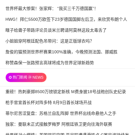
世界杯最大惨案！张家辉： “我买三千万德国赢”！
HWG！拜仁5500万欧签下23岁德国国脚左后卫，来欣赏布朗个人
集锦
瞎子给聋子带路评论员谈米兰聘请阿莫林这段太毒舌了
小姐姐穿阿根廷配色吊带问：这是正版球衣吗？
詹俊的猫预测世界杯赛果100%准确，今晚预测法国、挪威胜
称赞森保一张路预言高球将成为世界足球新趋势
✪ 热门新闻 ㉔ NEWS
重磅！热刺豪掷8500万镑锁定新核 M费身披18号战袍创队史纪录
枪手官宣酋长杯对阵多特 8月9日酋长球场开战
蒂尔尼苦涩复盘：苏格兰自乱阵脚 世界杯出线命悬他人之手
独家：曼联未正式接触罗梅罗 阿根廷铁卫更向往海外联赛
世界杯战火燃情：美国提前突围 亚足联遭遇滑铁卢 C罗风波持续发