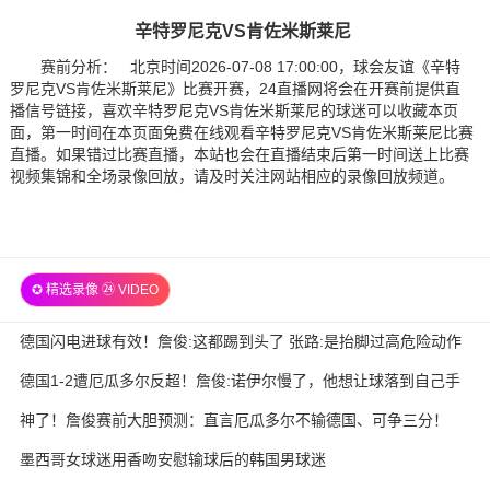
辛特罗尼克VS肯佐米斯莱尼
赛前分析： 北京时间2026-07-08 17:00:00，球会友谊《辛特
罗尼克VS肯佐米斯莱尼》比赛开赛，24直播网将会在开赛前提供直
播信号链接，喜欢辛特罗尼克VS肯佐米斯莱尼的球迷可以收藏本页
面，第一时间在本页面免费在线观看辛特罗尼克VS肯佐米斯莱尼比赛
直播。如果错过比赛直播，本站也会在直播结束后第一时间送上比赛
视频集锦和全场录像回放，请及时关注网站相应的录像回放频道。
✪ 精选录像 ㉔ VIDEO
德国闪电进球有效！詹俊:这都踢到头了 张路:是抬脚过高危险动作
德国1-2遭厄瓜多尔反超！詹俊:诺伊尔慢了，他想让球落到自己手
里
神了！詹俊赛前大胆预测：直言厄瓜多尔不输德国、可争三分！
墨西哥女球迷用香吻安慰输球后的韩国男球迷