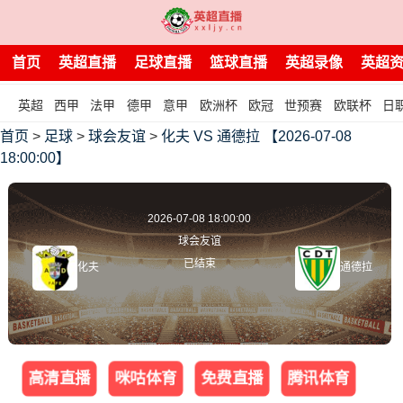
首页
英超直播
足球直播
篮球直播
英超录像
英超
英超
西甲
法甲
德甲
意甲
欧洲杯
欧冠
世预赛
欧联杯
日
首页
>
足球
>
球会友谊
>
化夫 VS 通德拉 【2026-07-08
18:00:00】
2026-07-08 18:00:00
球会友谊
已结束
化夫
通德拉
高清直播
咪咕体育
免费直播
腾讯体育