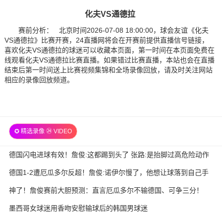
化夫VS通德拉
赛前分析： 北京时间2026-07-08 18:00:00，球会友谊《化夫
VS通德拉》比赛开赛，24直播网将会在开赛前提供直播信号链接，
喜欢化夫VS通德拉的球迷可以收藏本页面，第一时间在本页面免费在
线观看化夫VS通德拉比赛直播。如果错过比赛直播，本站也会在直播
结束后第一时间送上比赛视频集锦和全场录像回放，请及时关注网站
相应的录像回放频道。
✪ 精选录像 ㉔ VIDEO
德国闪电进球有效！詹俊:这都踢到头了 张路:是抬脚过高危险动作
德国1-2遭厄瓜多尔反超！詹俊:诺伊尔慢了，他想让球落到自己手
里
神了！詹俊赛前大胆预测：直言厄瓜多尔不输德国、可争三分！
墨西哥女球迷用香吻安慰输球后的韩国男球迷