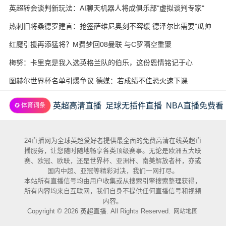
酵
英超转会谈判新玩法：AI聊天机器人将成俱乐部"虚拟谈判专家"
热刺旧将桑德罗建言：抢签萨维尼奥刻不容缓 德泽尔比需要"瓜帅
式"耐心
红魔引援再添猛将？M费梦回08曼联 与C罗隔空重聚
梅努：卡里克是我入选英格兰队的伯乐，这份恩情铭记于心
图赫尔世界杯名单引爆争议 德媒：若成绩不佳恐火速下课
英超高清直播
足球无插件直播
NBA直播免费看
✪ 体育词条
24直播网为全球英超爱好者提供最全面的免费高清在线英超直
播服务，让您随时随地畅享各类顶级赛事。无论是欧洲五大联
赛、欧冠、欧联，还是世界杯、亚洲杯、南美解放者杯，亦或
国内中超、亚冠等精彩对决，我们一网打尽。
本站所有直播信号均由用户收集或从搜索引擎搜索整理获得，
所有内容均来自互联网，我们自身不提供任何直播信号和视频
内容。
Copyright © 2026 英超直播. All Rights Reserved.
网站地图