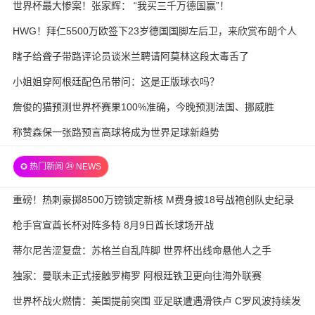
世界杯最大惨案！张家辉： “我买三千万德国赢”！
HWG！拜仁5500万欧签下23岁德国国脚左后卫，来欣赏布朗个人
集锦
瞎子给聋子带路评论员谈米兰聘请阿莫林这段太毒舌了
小姐姐穿阿根廷配色吊带问：这是正版球衣吗？
詹俊的猫预测世界杯赛果100%准确，今晚预测法国、挪威胜
称赞森保一张路预言高球将成为世界足球新趋势
✪ 热门新闻 ㉔ NEWS
重磅！热刺豪掷8500万镑锁定新核 M费身披18号战袍创队史纪录
枪手官宣酋长杯对阵多特 8月9日酋长球场开战
蒂尔尼苦涩复盘：苏格兰自乱阵脚 世界杯出线命悬他人之手
独家：曼联未正式接触罗梅罗 阿根廷铁卫更向往海外联赛
世界杯战火燃情：美国提前突围 亚足联遭遇滑铁卢 C罗风波持续发