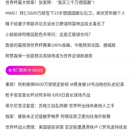
世界杯最大惨案！张家辉： “我买三千万德国赢”！
HWG！拜仁5500万欧签下23岁德国国脚左后卫，来欣赏布朗个人
集锦
瞎子给聋子带路评论员谈米兰聘请阿莫林这段太毒舌了
小姐姐穿阿根廷配色吊带问：这是正版球衣吗？
詹俊的猫预测世界杯赛果100%准确，今晚预测法国、挪威胜
称赞森保一张路预言高球将成为世界足球新趋势
✪ 热门新闻 ㉔ NEWS
重磅！热刺豪掷8500万镑锁定新核 M费身披18号战袍创队史纪录
枪手官宣酋长杯对阵多特 8月9日酋长球场开战
蒂尔尼苦涩复盘：苏格兰自乱阵脚 世界杯出线命悬他人之手
独家：曼联未正式接触罗梅罗 阿根廷铁卫更向往海外联赛
世界杯战火燃情：美国提前突围 亚足联遭遇滑铁卢 C罗风波持续发