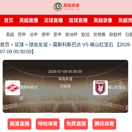
首页
英超直播
足球直播
篮球直播
英超录像
英超
英超
西甲
法甲
德甲
意甲
欧洲杯
欧冠
世预赛
欧联杯
日
首页
>
足球
>
球会友谊
>
莫斯科斯巴达 VS 喀山红宝石 【2026-
07-09 00:30:00】
2026-07-09 00:30:00
球会友谊
已结束
莫斯科斯巴
喀山红宝石
达
高清直播
咪咕体育
免费直播
腾讯体育