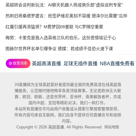
酵
英超转会谈判新玩法：AI聊天机器人将成俱乐部"虚拟谈判专家"
热刺旧将桑德罗建言：抢签萨维尼奥刻不容缓 德泽尔比需要"瓜帅
式"耐心
红魔引援再添猛将？M费梦回08曼联 与C罗隔空重聚
梅努：卡里克是我入选英格兰队的伯乐，这份恩情铭记于心
图赫尔世界杯名单引爆争议 德媒：若成绩不佳恐火速下课
英超高清直播
足球无插件直播
NBA直播免费看
✪ 体育词条
24直播网为全球英超爱好者提供最全面的免费高清在线英超直
播服务，让您随时随地畅享各类顶级赛事。无论是欧洲五大联
赛、欧冠、欧联，还是世界杯、亚洲杯、南美解放者杯，亦或
国内中超、亚冠等精彩对决，我们一网打尽。
本站所有直播信号均由用户收集或从搜索引擎搜索整理获得，
所有内容均来自互联网，我们自身不提供任何直播信号和视频
内容。
Copyright © 2026 英超直播. All Rights Reserved.
网站地图