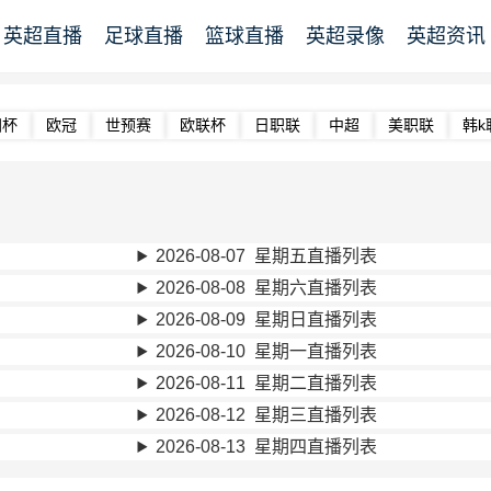
英超直播
足球直播
篮球直播
英超录像
英超资讯
洲杯
欧冠
世预赛
欧联杯
日职联
中超
美职联
韩k
2026-08-07 星期五直播列表
2026-08-08 星期六直播列表
2026-08-09 星期日直播列表
2026-08-10 星期一直播列表
2026-08-11 星期二直播列表
2026-08-12 星期三直播列表
2026-08-13 星期四直播列表