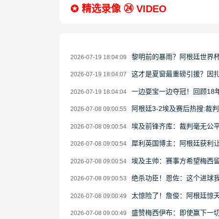
✪ 精选录像 ㉔ VIDEO
黎明前的暴雨？阿根廷世界
2026-07-19 18:04:09
这才是夏窗最重磅引援？因
2026-07-19 18:04:07
一边耍宝一边夺冠！回顾18
2026-07-19 18:04:04
阿根廷3-2埃及赛后热搜:
2026-07-08 09:00:55
埃及前锋齐库：裁判毫无公
2026-07-08 09:00:54
犀利英国博主：阿根廷获利
2026-07-08 09:00:54
埃及主帅：赛事方希望梅西
2026-07-08 09:00:54
绝杀功臣！恩佐：这个进球
2026-07-08 09:00:53
太惊险了！詹俊：阿根廷惊
2026-07-08 09:00:49
盛赞梅西伊布：即使赢下一
2026-07-08 09:00:49