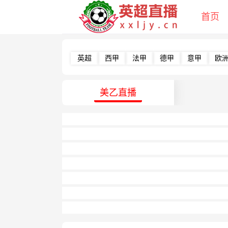
首页
英超
西甲
法甲
德甲
意甲
欧
美乙直播