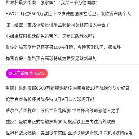
世界杯最大惨案！张家辉： “我买三千万德国赢”！
HWG！拜仁5500万欧签下23岁德国国脚左后卫，来欣赏布朗个人
集锦
瞎子给聋子带路评论员谈米兰聘请阿莫林这段太毒舌了
小姐姐穿阿根廷配色吊带问：这是正版球衣吗？
詹俊的猫预测世界杯赛果100%准确，今晚预测法国、挪威胜
称赞森保一张路预言高球将成为世界足球新趋势
✪ 热门新闻 ㉔ NEWS
重磅！热刺豪掷8500万镑锁定新核 M费身披18号战袍创队史纪录
枪手官宣酋长杯对阵多特 8月9日酋长球场开战
蒂尔尼苦涩复盘：苏格兰自乱阵脚 世界杯出线命悬他人之手
独家：曼联未正式接触罗梅罗 阿根廷铁卫更向往海外联赛
世界杯战火燃情：美国提前突围 亚足联遭遇滑铁卢 C罗风波持续发