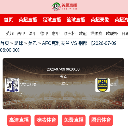
首页
英超直播
足球直播
篮球直播
英超录像
英超
英超
西甲
法甲
德甲
意甲
欧洲杯
欧冠
世预赛
欧联杯
日
首页
>
足球
>
美乙
>
AFC克利夫兰 VS 钢都 【2026-07-09
06:00:00】
2026-07-09 06:00:00
美乙
已结束
AFC克利夫
钢都
兰
高清直播
咪咕体育
免费直播
腾讯体育