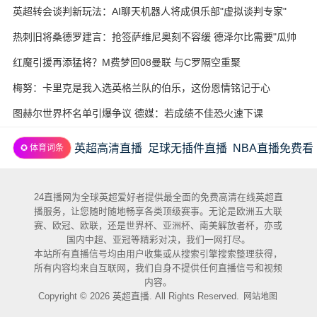
酵
英超转会谈判新玩法：AI聊天机器人将成俱乐部"虚拟谈判专家"
热刺旧将桑德罗建言：抢签萨维尼奥刻不容缓 德泽尔比需要"瓜帅
式"耐心
红魔引援再添猛将？M费梦回08曼联 与C罗隔空重聚
梅努：卡里克是我入选英格兰队的伯乐，这份恩情铭记于心
图赫尔世界杯名单引爆争议 德媒：若成绩不佳恐火速下课
英超高清直播
足球无插件直播
NBA直播免费看
✪ 体育词条
24直播网为全球英超爱好者提供最全面的免费高清在线英超直
播服务，让您随时随地畅享各类顶级赛事。无论是欧洲五大联
赛、欧冠、欧联，还是世界杯、亚洲杯、南美解放者杯，亦或
国内中超、亚冠等精彩对决，我们一网打尽。
本站所有直播信号均由用户收集或从搜索引擎搜索整理获得，
所有内容均来自互联网，我们自身不提供任何直播信号和视频
内容。
Copyright © 2026 英超直播. All Rights Reserved.
网站地图